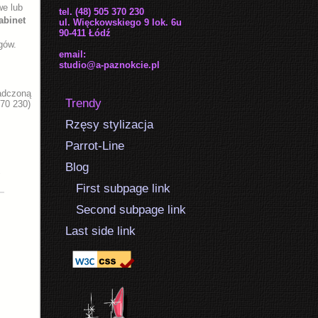
we
lub
tel. (48) 505 370 230
abinet
ul. Więckowskiego 9 lok. 6u
90-411 Łódź
gów.
email:
studio@a-paznokcie.pl
adczoną
Trendy
370 230)
Rzęsy stylizacja
Parrot-Line
s
Blog
First subpage link
Second subpage link
Last side link