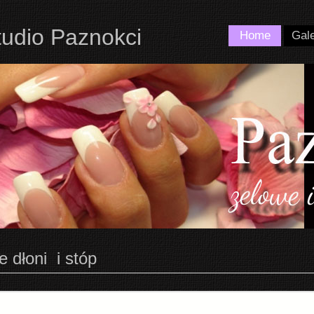
tudio Paznokci
Home
Gale
 dłoni i stóp